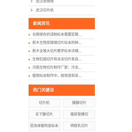
武汉显微镜
武汉切片机
新闻资讯
长期保存的浸制标本需要定期...
新乡生物显微镜切片标本的种...
新乡全喉大切片教学标本详细...
生物石蜡切片和冰冻切片各自...
河南生物切片制作厂家：冷冻...
植物标本制作中，按用途和采...
热门关键词
切片机
胰腺切片
舌下腺切片
输尿管横切
昆虫体躯构造标本
柿胚乳切片