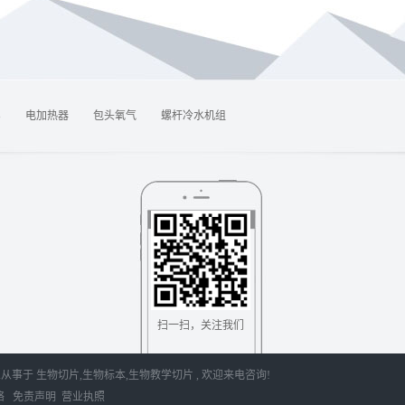
8
电加热器
包头氧气
螺杆冷水机组
扫一扫，关注我们
 专业从事于
生物切片
,
生物标本
,
生物教学切片
, 欢迎来电咨询!
络
免责声明
营业执照