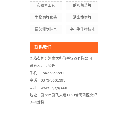
实验室工具
酵母菌装片
生物切片套装
涡虫横切片
蜀葵浸制标本
中小学生物标本
联系我们
网站名称：河南大科教学仪器有限公司
联系人：吴经理
手机：15637368591
电话：0373-5061395
网址：www.dkjxyq.com
地址：新乡市新飞大道1789号高新区火炬
园研发楼