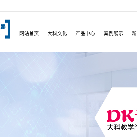
网站首页
大科文化
产品中心
案例展示
新
公司简介
武汉生物标本
厂房厂貌
武汉生物切片
资质荣誉
武汉岩石薄片
标本
视频中心
武汉实验用品
武汉模型
武汉生物切片
套装
武汉标本馆建
设
武汉显微镜