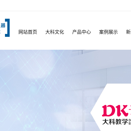
网站首页
大科文化
产品中心
案例展示
新
公司简介
生物标本
厂房厂貌
生物切片
资质荣誉
岩石薄片标本
视频中心
实验用品
模型
生物切片套装
标本馆建设
显微镜