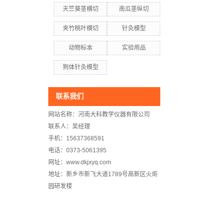
天竺葵茎横切
南瓜茎纵切
夹竹桃叶横切
针灸模型
动物标本
实验用品
狗体针灸模型
联系我们
网站名称：河南大科教学仪器有限公司
联系人：吴经理
手机：15637368591
电话：0373-5061395
网址：www.dkjxyq.com
地址：新乡市新飞大道1789号高新区火炬
园研发楼