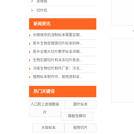
显微镜
切片机
新闻资讯
长期保存的浸制标本需要定期...
新乡生物显微镜切片标本的种...
新乡全喉大切片教学标本详细...
生物石蜡切片和冰冻切片各自...
河南生物切片制作厂家：冷冻...
植物标本制作中，按用途和采...
热门关键词
人口腔上皮细胞装
腊叶标本
片
雄蛔虫横切
大体标本
植物切片